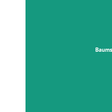
Gezielte Schnittmaßnahmen förder
Lichtverhältnisse und sic
mehr zu
Baums
Eichenprozessionsspinner beseitige
fachgerecht und kontaktfrei – mit Abs
Thermik und Schutzmaßnahmen – zum S
Menschen, Tieren und Bäumen
mehr zum Thema