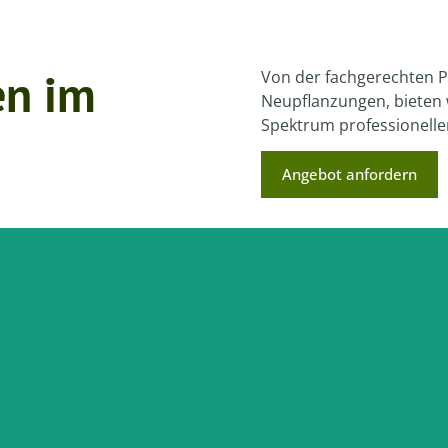
en im
Von der fachgerechten Pf
Neupflanzungen, bieten
Spektrum professionelle
Angebot anfordern
Wenn B
rheit Ihrer Bäume durch regelmäßige
müsse
ege nach anerkannten Standards.
m Thema