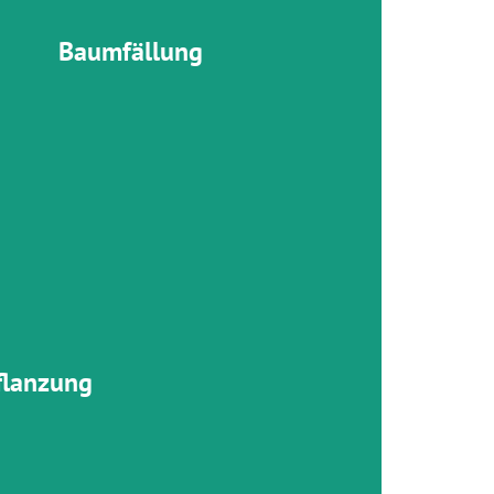
Baumfällung
tandortgerechter Arten und pflanzen
le Wachstumsbedingungen.
um Thema
lanzung