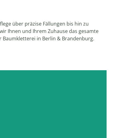
lege über präzise Fällungen bis hin zu
 wir Ihnen und Ihrem Zuhause das gesamte
r Baumkletterei in Berlin & Brandenburg.
äume zur Gefahr werden oder weichen
n, führen wir Fällungen präzise und
kontrolliert durch.
mehr zum Thema