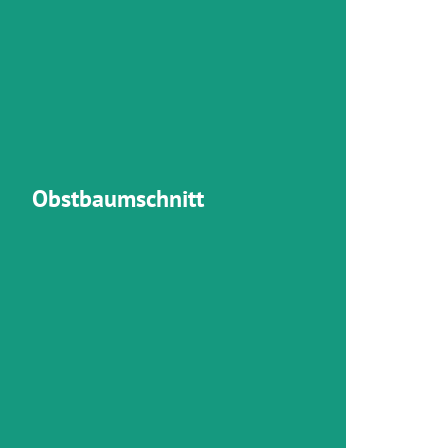
Oeschberg-Palmer-Methode schaffen wir
stabiles Kronengerüst und optimale
ältnisse, für Langlebigkeit und gute Ernte.
mehr zum Thema
Obstbaumschnitt
anungssicherheit bei Bauprojekten im
kten Wurzelverlauf präzise frei.
um Thema