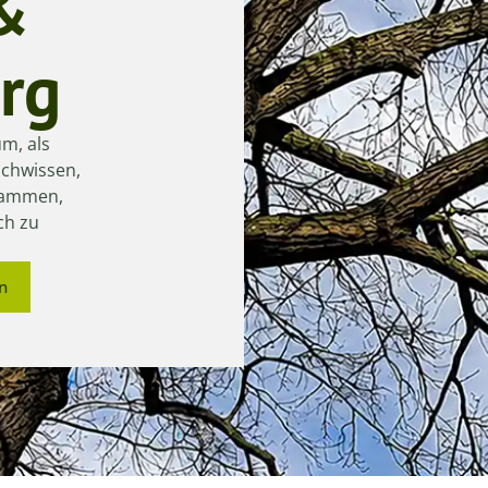
&
rg
m, als
achwissen,
usammen,
ch zu
n