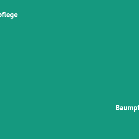
flege
ndierte
Wir beraten Sie bei der Auswahl s
rheit mit
fachgerecht, für optima
n.
mehr z
Baumpf