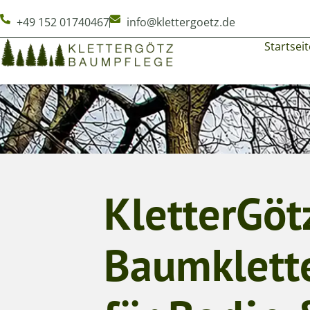
+49 152 01740467
info@klettergoetz.de
Startseit
KletterGötz
Baumklett