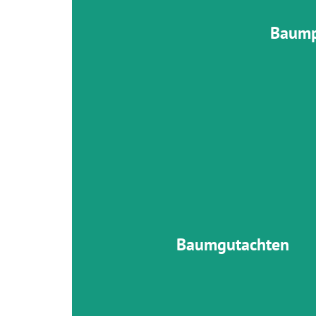
Baump
Unsere Baumgutachten liefern eine fu
Einschätzung zur Stand- und Bruchsiche
weiteren Handlungsempfehlunge
mehr zum Thema
Baumgutachten