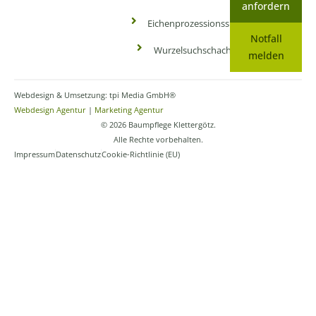
anfordern
Eichenprozessionsspinner
Notfall
Wurzelsuchschachtung
melden
Webdesign & Umsetzung: tpi Media GmbH®
Webdesign Agentur
|
Marketing Agentur
© 2026 Baumpflege Klettergötz.
Alle Rechte vorbehalten.
Impressum
Datenschutz
Cookie-Richtlinie (EU)