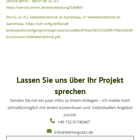
Service Berlin – Berlin.de. (o. D.).
https://service.berlin.de/dienstleistung/330487/
SVLFG. (o. D.). Seilklettertechnik im Gartenbau. In Seilklettertechnik Im
Gartenbau. https://cdn.svlfg.de/fiona8-
blobs/public/svlfgonpremiseproduction/a4be3f7a5a7567c3/224951792c93/b09-
broschuere-seilklettertechnik.pdf
Lassen Sie uns über Ihr Projekt
sprechen
Senden Sie mir ein paar Infos zu Ihrem Anliegen – ich melde mich
schnellstmöglich mit einem kostenlosen und individuellen Angebot
zurück.
+49 152 01740467
info@klettergoetz.de