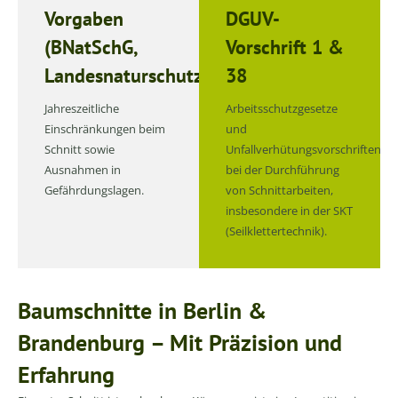
Vorgaben
DGUV-
(BNatSchG,
Vorschrift 1 &
Landesnaturschutzgesetze)
38
Jahreszeitliche
Arbeitsschutzgesetze
Einschränkungen beim
und
Schnitt sowie
Unfallverhütungsvorschriften
Ausnahmen in
bei der Durchführung
Gefährdungslagen.
von Schnittarbeiten,
insbesondere in der SKT
(Seilklettertechnik).
Baumschnitte in Berlin &
Brandenburg – Mit Präzision und
Erfahrung