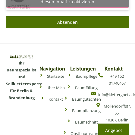
diesen Inhalt zu aktivieren
Absenden
Ihr
Navigation
Leistungen
Kontakt
Baumspezialist
Startseite
Baumpflege
+49 152
und
01740467
Seilkletterexperte
Über Mich
Baumfällung
für Berlin &
info@klettergoetz.d
Brandenburg
Kontakt
Baumgutachten
Möllendorffstr.
Baumpflanzung
55,
10367, Berlin
Baumschnitt
Angebot
Obstbaumschnitt