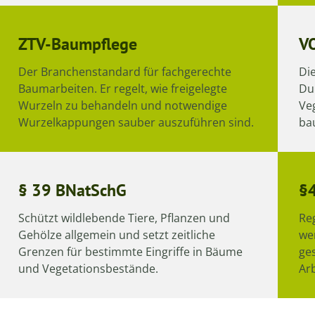
ZTV-Baumpflege
V
Der Branchenstandard für fachgerechte
Die
Baumarbeiten. Er regelt, wie freigelegte
Du
Wurzeln zu behandeln und notwendige
Veg
Wurzelkappungen sauber auszuführen sind.
ba
§ 39 BNatSchG
§
Schützt wildlebende Tiere, Pflanzen und
Re
Gehölze allgemein und setzt zeitliche
we
Grenzen für bestimmte Eingriffe in Bäume
ge
und Vegetationsbestände.
Arb