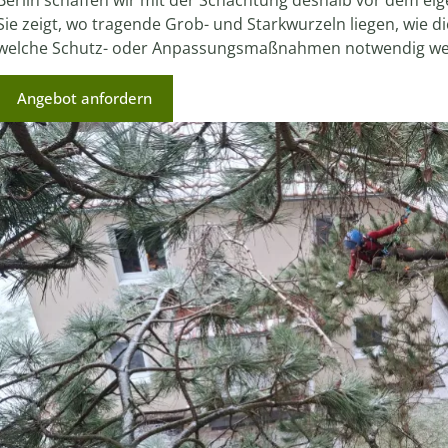
Berlin schaffen wir mit der Schachtung deshalb vor dem eige
Sie zeigt, wo tragende Grob- und Starkwurzeln liegen, wie d
welche Schutz- oder Anpassungsmaßnahmen notwendig we
Angebot anfordern