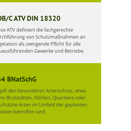
OB/C ATV DIN 18320
se ATV definiert die fachgerechte
rchführung von Schutzmaßnahmen an
etation als zwingende Pflicht für alle
uausführenden Gewerke und Betriebe.
44 BNatSchG
gelt den besonderen Artenschutz, etwa
nn Brutstätten, Höhlen, Quartiere oder
schützte Arten im Umfeld der geplanten
eiten betroffen sind.