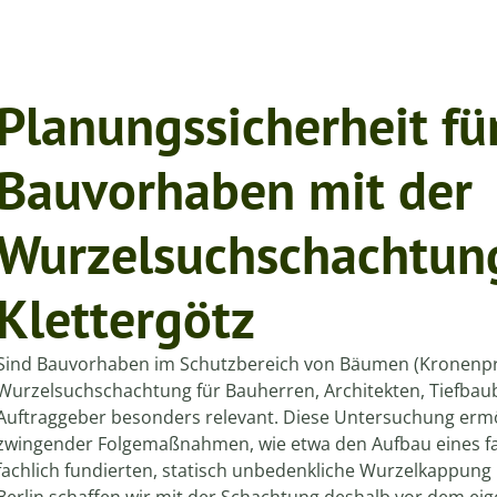
Planungssicherheit für
Bauvorhaben mit der
Wurzelsuchschachtun
Klettergötz
Sind Bauvorhaben im Schutzbereich von Bäumen (Kronenproje
Wurzelsuchschachtung für Bauherren, Architekten, Tiefbau
Auftraggeber besonders relevant. Diese Untersuchung ermö
zwingender Folgemaßnahmen, wie etwa den Aufbau eines f
fachlich fundierten, statisch unbedenkliche Wurzelkappung