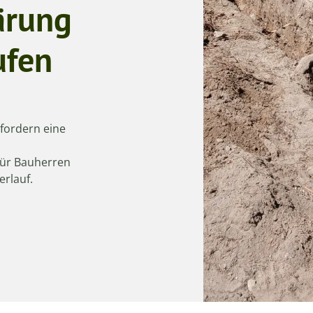
ärung
ufen
fordern eine
für Bauherren
erlauf.