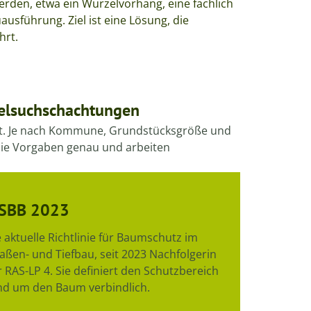
den, etwa ein Wurzelvorhang, eine fachlich
sführung. Ziel ist eine Lösung, die
hrt.
zelsuchschachtungen
elt. Je nach Kommune, Grundstücksgröße und
die Vorgaben genau und arbeiten
 SBB 2023
 aktuelle Richtlinie für Baumschutz im
aßen- und Tiefbau, seit 2023 Nachfolgerin
 RAS-LP 4. Sie definiert den Schutzbereich
nd um den Baum verbindlich.