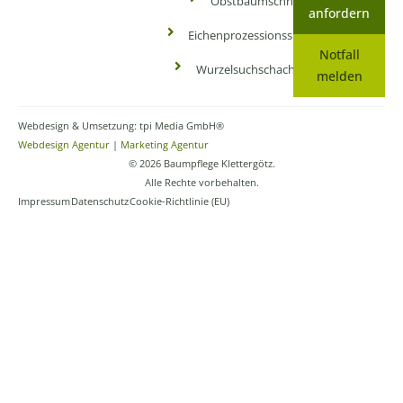
Obstbaumschnitt
anfordern
Eichenprozessionsspinner
Notfall
Wurzelsuchschachtung
melden
Webdesign & Umsetzung: tpi Media GmbH®
Webdesign Agentur
|
Marketing Agentur
© 2026 Baumpflege Klettergötz.
Alle Rechte vorbehalten.
Impressum
Datenschutz
Cookie-Richtlinie (EU)