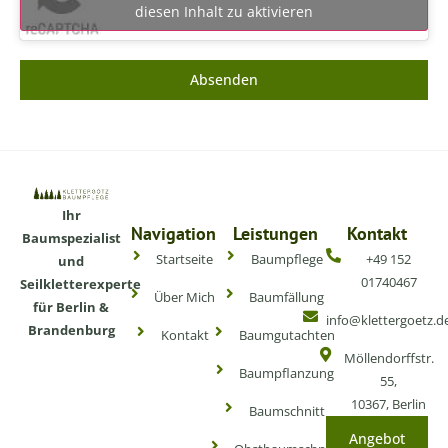
diesen Inhalt zu aktivieren
Absenden
Ihr
Navigation
Leistungen
Kontakt
Baumspezialist
Startseite
Baumpflege
+49 152
und
01740467
Seilkletterexperte
Über Mich
Baumfällung
für Berlin &
info@klettergoetz.d
Brandenburg
Kontakt
Baumgutachten
Möllendorffstr.
Baumpflanzung
55,
10367, Berlin
Baumschnitt
Angebot