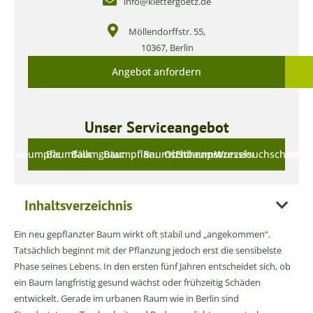
info@klettergoetz.de
Möllendorffstr. 55,
10367, Berlin
Angebot anfordern
Unser Serviceangebot
Baumpflege
Baumfällung
Baumgutachten
Baumpflanzung
Baumschnitt
Obstbaumschnitt
Eichenprozessionsspinner
Wurzelsuchschachtu
Inhaltsverzeichnis
Ein neu gepflanzter Baum wirkt oft stabil und „angekommen“.
Tatsächlich beginnt mit der Pflanzung jedoch erst die sensibelste
Phase seines Lebens. In den ersten fünf Jahren entscheidet sich, ob
ein Baum langfristig gesund wächst oder frühzeitig Schäden
entwickelt. Gerade im urbanen Raum wie in Berlin sind