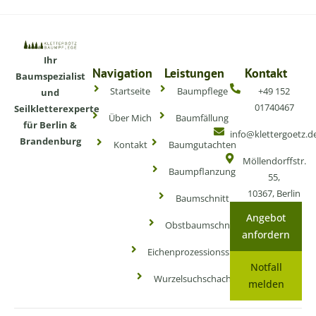
Ihr
Navigation
Leistungen
Kontakt
Baumspezialist
Startseite
Baumpflege
+49 152
und
01740467
Seilkletterexperte
Über Mich
Baumfällung
für Berlin &
info@klettergoetz.d
Brandenburg
Kontakt
Baumgutachten
Möllendorffstr.
Baumpflanzung
55,
10367, Berlin
Baumschnitt
Angebot
Obstbaumschnitt
anfordern
Eichenprozessionsspinner
Notfall
Wurzelsuchschachtung
melden