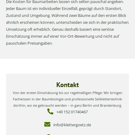
Die Kosten für Baumarbeiten lassen sich selten pauschal angeben.
Jeder Baum ist ein individueller Einzelfall, geprägt durch Standort,
Zustand und Umgebung. Während zwei Bäume auf den ersten Blick
ähnlich erscheinen können, unterscheiden sie sich in der praktischen
Umsetzung oft erheblich. Genau deshalb basiert eine seriöse
Einschätzung immer auf einer Vor-Ort-Bewertung und nicht auf
pauschalen Preisangaben.
Kontakt
Von der ersten Einschätzung bis zur regelmäßigen Pflege: Wir bringen
Fachwissen in der Baumbiologie und professionelle Seilklettertechnik
dorthin, wo sie gebraucht werden – in ganz Berlin und Brandenburg.
+49 152 01740467
info@klettergoetz.de