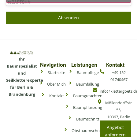
Absenden
Ihr
Navigation
Leistungen
Kontakt
Baumspezialist
Startseite
Baumpflege
+49 152
und
01740467
Seilkletterexperte
Über Mich
Baumfällung
für Berlin &
info@klettergoetz.d
Brandenburg
Kontakt
Baumgutachten
Möllendorffstr.
Baumpflanzung
55,
10367, Berlin
Baumschnitt
Angebot
Obstbaumschnitt
anfordern