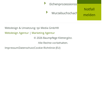
Eichenprozessionsspinner
Notfall
Wurzelsuchschachtung
melden
Webdesign & Umsetzung: tpi Media GmbH®
Webdesign Agentur
|
Marketing Agentur
© 2026 Baumpflege Klettergötz.
Alle Rechte vorbehalten.
Impressum
Datenschutz
Cookie-Richtlinie (EU)